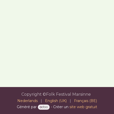
Copyright ©Folk Festival Marsinne
Nederlands
|
English (UK)
|
Français (BE)
Généré par
- Créer un
site web gratuit