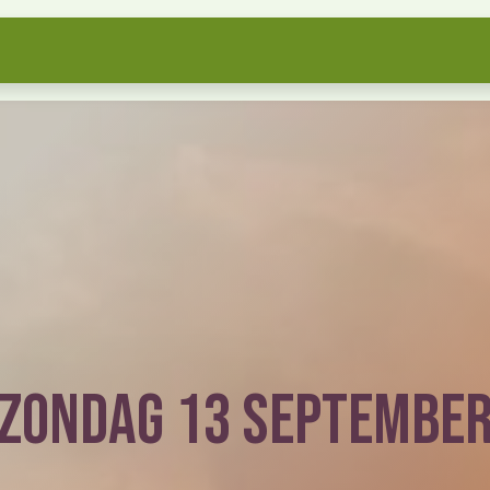
ogramma
Ticket
Info en toegang​
Vrijwilliger
Zondag 13 septembe