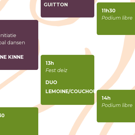
GUITTON
11h30
Podium libre
nitiatie
bal dansen
NE KINNE
13h
Fest deiz
DUO
LEMOINE/COUCHOUX
14h
Podium libre
30