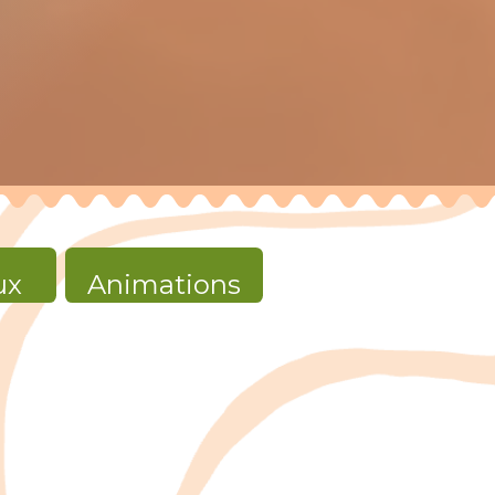
ux
Animations