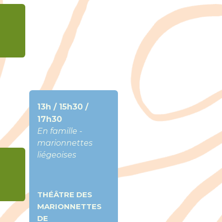
13h / 15h30 /
17h30
En famille -
marionnettes
liégeoises
THÉÂTRE DES
MARIONNETTES
DE