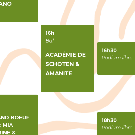
ANO
16h
Bal
16h30
ACADÉMIE DE
Podium libre
SCHOTEN &
AMANITE
AND BOEUF
18h30
c
MIA
Podium libre
INE &