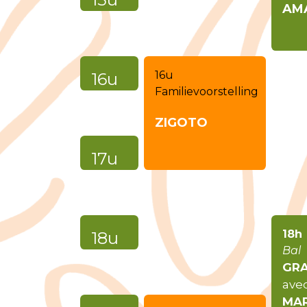
AM
(Be)
16u
16u
Familievoorstelling
ZIGOTO
(Be)
17u
(Be)
18h
18u
Bal
GR
ave
MAR