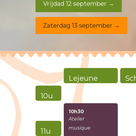
Vrijdad 12 september →
Zaterdag 13 september →
Lejeune
Sc
10u
e)
10h30
(Be)
Atelier
musique
11u