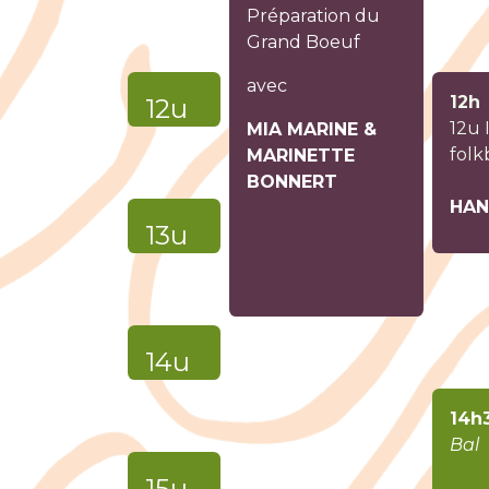
Préparation du
Grand Boeuf
avec
(Be)
12h
12u
12u I
MIA MARINE &
folk
MARINETTE
BONNERT
HAN
(Be)
13u
(Be)
14u
14h
Bal
(Be)
15u