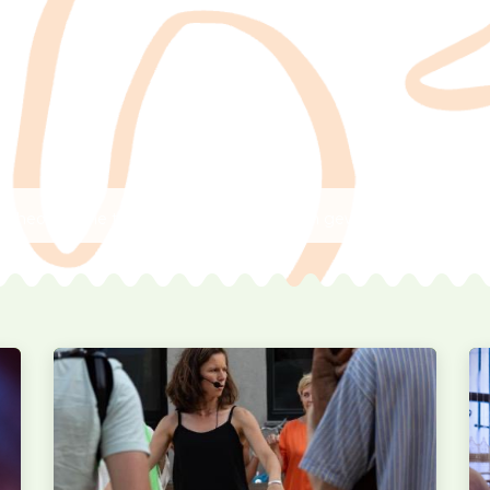
Theoretische tijdschema dat kan worden gewijzigd voor de beho