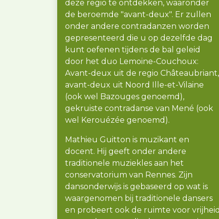
deze regio te ontdekken, waaronder
de beroemde "avant-deux". Er zullen
onder andere contradanzen worden
gepresenteerd die u op dezelfde dag
kunt oefenen tijdens de bal geleid
door het duo Lemoine-Couchoux:
Avant-deux uit de regio Châteaubriant,
avant-deux uit Noord Ille-et-Vilaine
(ook wel Bazouges genoemd),
gekruiste contradanse van Mené (ook
wel Kerouézée genoemd).
Mathieu Guitton is muzikant en
docent. Hij geeft onder andere
traditionele muziekles aan het
conservatorium van Rennes. Zijn
dansonderwijs is gebaseerd op wat is
waargenomen bij traditionele dansers
en probeert ook de ruimte voor vrijhei