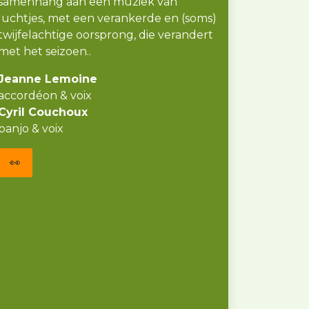
samenhang aan een muziek van
luchtjes, met een verankerde en (soms)
twijfelachtige oorsprong, die verandert
met het seizoen..
Jeanne Lemoine
accordéon & voix
Cyril Couchoux
banjo & voix
👀