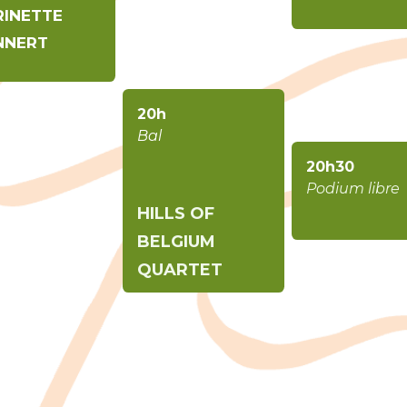
INETTE
NNERT
20h
Bal
20h30
Podium libre
HILLS OF
BELGIUM
QUARTET