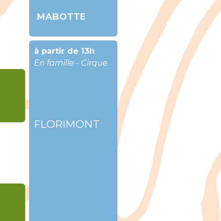
MABOTTE
à partir de 13h
En famille - Cirque
FLORIMONT
()